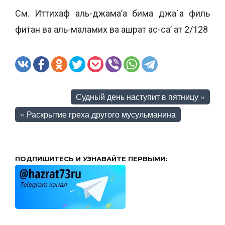
См. Иттихаф аль-джама’а бима джа`а филь
фитан ва аль-маламих ва ашрат ас-са’ ат 2/128
Судный день наступит в пятницу
»
«
Раскрытие греха другого мусульманина
ПОДПИШИТЕСЬ И УЗНАВАЙТЕ ПЕРВЫМИ: