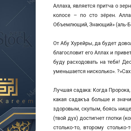
Аллаха, является притча о зер
колосе – по сто зёрен. Алла
Объемлющий, Знающий» (аль-Бак
От Абу Хурейры, да будет довол
благословит его Аллах и привет
буду расходовать на тебя! Де
уменьшается нисколько». ?»Сахи
Лучшая садака: Когда Пророка, 
какая садакъа больше и значи
здоровым, скупым, боясь нищет
(твой дух) достигнет глотки (
столько-то, второму столько-