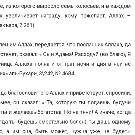
не, из которого выросло семь колосьев, и в каждом
х увеличивает награду, кому пожелает. Аллах –
ъара, 2:261).
ен им Аллах, передается, что посланник Аллаха, да
ствует, сказал: « Сын Адама! Расходуй (во благо), Я
сница Аллаха полна и от трат ночи и дня в ней не
х» аль-Бухари, 3\242, № 4684
да благословит его Аллах и приветствует, спросили,
мее, он сказал: » Та, которую ты подаешь, будучи
ы и желаешь богатства. Но не тяни! А иначе, когда
когда ты будешь смертельно болен), ты дашь одному
то, а им она, быть может, нужна уже не будет».