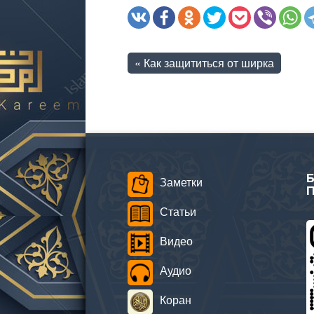
«
Как защититься от ширка
Заметки
Статьи
Видео
Аудио
Коран