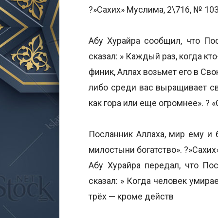
?»Сахих» Муслима, 2\716, № 103
Абу Хурайра сообщил, что Пос
сказал: » Каждый раз, когда к
финик, Аллах возьмет его в Свою
либо среди вас выращивает св
как гора или еще огромнее». ? «
Посланник Аллаха, мир ему и б
милостыни богатство». ?»Сахих
Абу Хурайра передал, что Пос
сказал: » Когда человек умира
трёх — кроме действ