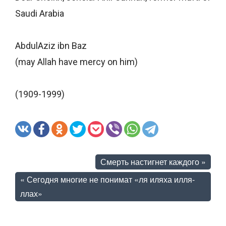
Saudi Arabia
AbdulAziz ibn Baz
(may Allah have mercy on him)
(1909-1999)
Смерть настигнет каждого
»
«
Сегодня многие не понимат «ля иляха илля-
ллах»