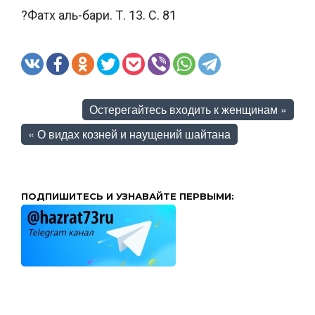
?Фатх аль-бари. Т. 13. С. 81
Остерегайтесь входить к женщинам
»
«
О видах козней и наущений шайтана
ПОДПИШИТЕСЬ И УЗНАВАЙТЕ ПЕРВЫМИ: