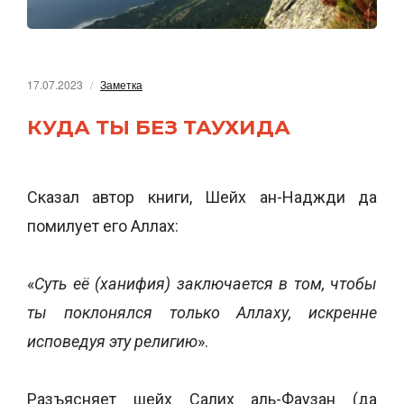
17.07.2023
Заметка
КУДА ТЫ БЕЗ ТАУХИДА
Сказал автор книги, Шейх ан-Наджди да
помилует его Аллах:
«
Суть её (ханифия) заключается в том, чтобы
ты поклонялся только Аллаху, искренне
исповедуя эту религию
».
Разъясняет шейх Салих аль-Фаузан (да