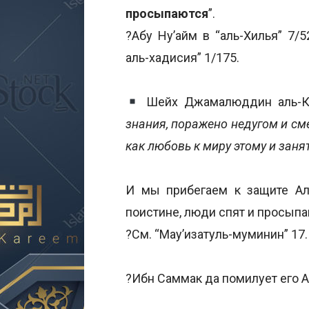
просыпаются
”.
?Абу Ну’айм в “аль-Хилья” 7/
аль-хадисия” 1/175.
Шейх Джамалюддин аль-Къ
знания, поражено недугом и сме
как любовь к миру этому и зан
И мы прибегаем к защите Алл
поистине, люди спят и просыпа
?См. “Мау’изатуль-муминин” 17.
?Ибн Саммак да помилует его Ал