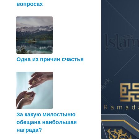
вопросах
Одна из причин счастья
За какую милостыню
обещана наибольшая
награда?