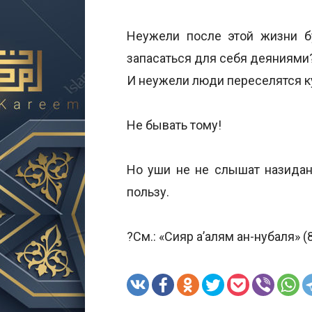
Неужели после этой жизни б
запасаться для себя деяниями
И неужели люди переселятся ку
Не бывать тому!
Но уши не не слышат назидани
пользу.
?См.: «Сияр а’алям ан-нубаля» (8