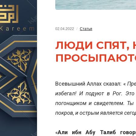
02.04.2022
Статья
ЛЮДИ СПЯТ,
ПРОСЫПАЮТ
Всевышний Аллах сказал: «
Пре
избегал! И подуют в Рог. Эт
погонщиком и свидетелем. Ты 
покров, и острым является сего
«
Али ибн Абу Талиб говор