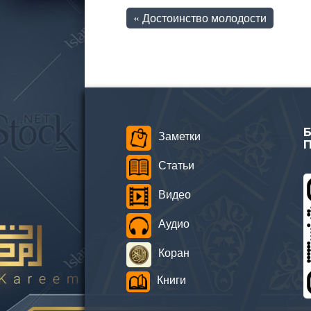
«
Достоинство молодости
Заметки
Статьи
Видео
Аудио
Коран
Книги