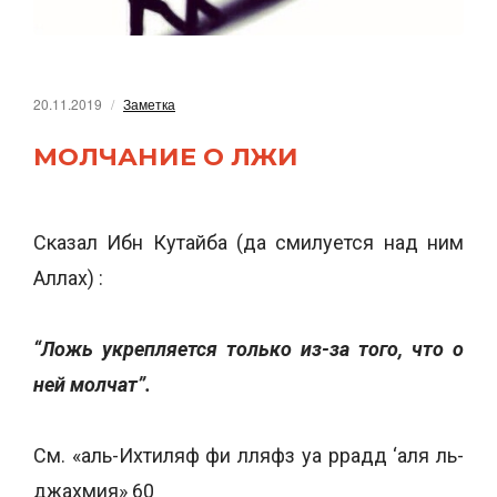
20.11.2019
Заметка
МОЛЧАНИЕ О ЛЖИ
Сказал Ибн Кутайба (да смилуется над ним
Аллах) :
“Ложь укрепляется только из-за того, что о
ней молчат”.
Cм. «аль-Ихтиляф фи лляфз уа ррадд ‘аля ль-
джахмия» 60