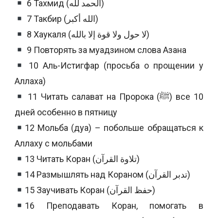
6 Тахмид (الحمد لله)
7 Такбир (الله أكبر)
8 Хаукаля (لا حول ولا قوة إلا بالله)
9 Повторять за муадзином слова Азана
10 Аль-Истигфар (просьба о прощении у
Аллаха)
11 Читать салават на Пророка (ﷺ) все 10
дней особенно в пятницу
12 Мольба (дуа) – побольше обращаться к
Аллаху с мольбами
13 Читать Коран (تلاوة القرآن)
14 Размышлять над Кораном (تدبر القرآن)
15 Заучивать Коран (حفظ القرآن)
16 Преподавать Коран, помогать в