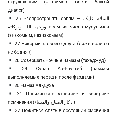
окружающим (например: вести благой
диалог)
26 Распространять салям – السلام عليكم
ورحمة الله وبركاته всем из числа мусульман
(знакомым, незнакомым)
27 Накормить своего друга (даже если он
не бедняк)
28 Совершать ночные намазы (тахаджуд)
29 Сунан Ар-Рауатиб (намазы
выполняемые перед и после фардами)
30 Намаз Ад-Духа
31 Произносить утренние и вечерние
поминания (أذكار الصباح والمساء)
32 Ложиться спать в состоянии омовения