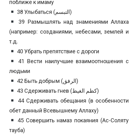
поближе к имаму
38 Улыбаться (التبسم)
39 Размышлять над знамениями Аллаха
(например: созданиями, небесами, землей и
т.д.
40 Убрать препятствие с дороги
41 Вести наилучшие взаимоотношения с
людьми
42 Быть добрым (الرفق)
43 Сдерживать гнев (كظم الغيظ)
44 Сдерживать обещания (в особенности
обет данный Всевышнему Аллаху)
45 Совершить намаз покаяния (Ас-Соляту
тауба)