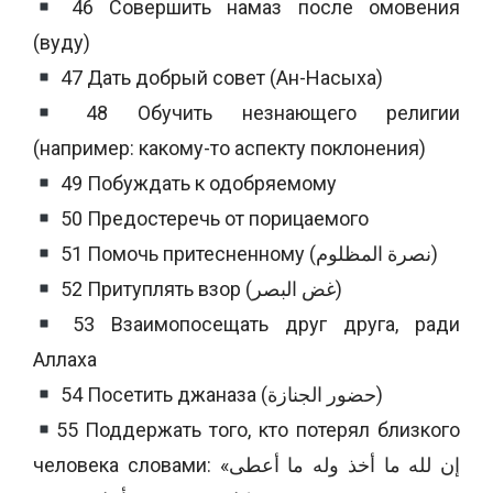
46 Совершить намаз после омовения
(вуду)
47 Дать добрый совет (Ан-Насыха)
48 Обучить незнающего религии
(например: какому-то аспекту поклонения)
49 Побуждать к одобряемому
50 Предостеречь от порицаемого
51 Помочь притесненному (نصرة المظلوم)
52 Притуплять взор (غض البصر)
53 Взаимопосещать друг друга, ради
Аллаха
54 Посетить джаназа (حضور الجنازة)
55 Поддержать того, кто потерял близкого
человека словами: «إن لله ما أخذ وله ما أعطى