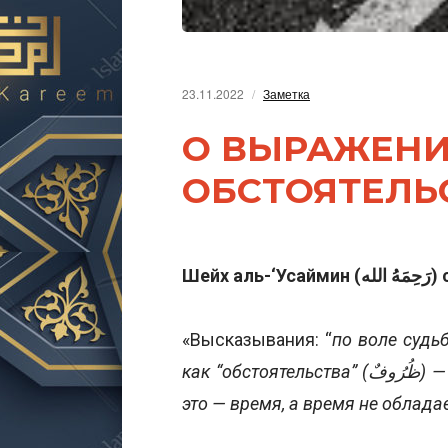
23.11.2022
Заметка
О ВЫРАЖЕНИ
ОБСТОЯТЕЛЬ
Шейх аль-
«Высказывания: “
по воле судь
как “обстоятельства” (ظُرُوفٌ) — это мн. число от (слова) “обстоятельство” (ظَرْفٌ), и
это — время, а время не облада