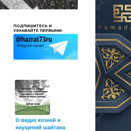
ПОДПИШИТЕСЬ И
УЗНАВАЙТЕ ПЕРВЫМИ:
О видах козней и
наущений шайтана