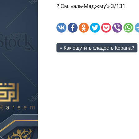
? См. «аль-Маджму’» 3/131
«
Как ощутить сладость Корана?