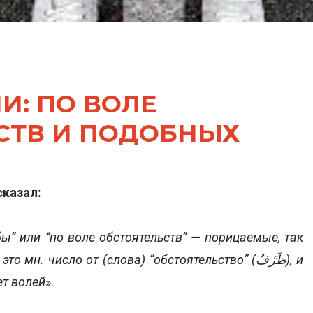
И: ПО ВОЛЕ
СТВ И ПОДОБНЫХ
‘Усаймин (رَحِمَهُ الله) сказал:
бы” или “по воле обстоятельств” — порицаемые, так
ет волей
».