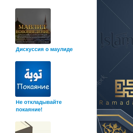
Дискуссия о маулиде
Не откладывайте
покаяние!