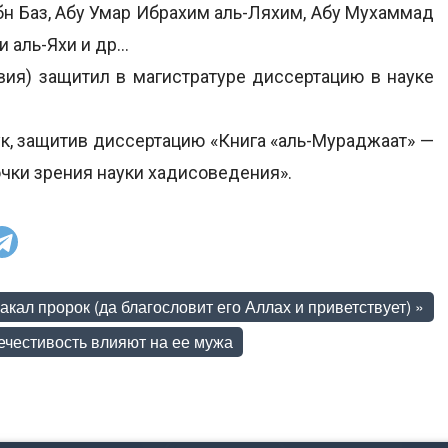
бн Баз, Абу Умар Ибрахим аль-Ляхим, Абу Мухаммад
и аль-Яхи и др…
вия) защитил в магистратуре диссертацию в науке
ук, защитив диссертацию «Книга «аль-Мураджаат» —
чки зрения науки хадисоведения».
акал пророк (да благословит его Аллах и приветствует)
»
честивость влияют на ее мужа