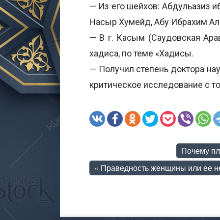
— Из его шейхов: Абдульазиз и
Насыр Хумейд, Абу Ибрахим Ал
— В г. Касым (Саудовская Ара
хадиса, по теме «Хадисы.
— Получил степень доктора на
критическое исследование с то
Почему пл
«
Праведность женщины или ее не