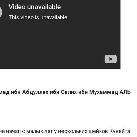
ад ибн Абдуллах ибн Салих ибн Мухаммад АЛЬ-
я начал с малых лет у нескольких шейхов Кувейта