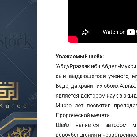
Уважаемый шейх:
‘АбдуРраззак ибн АбдульМухси
сын выдающегося ученого, м
Бадр, да хранит их обоих Аллах;
является доктором наук в акыд
Много лет посвятил препод
Пророческой мечети.
Шейх является автором м
вероубеждения и нравственнос