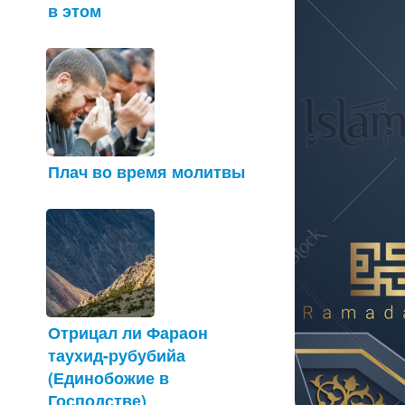
в этом
Плач во время молитвы
Отрицал ли Фараон
таухид-рубубийа
(Единобожие в
Господстве)