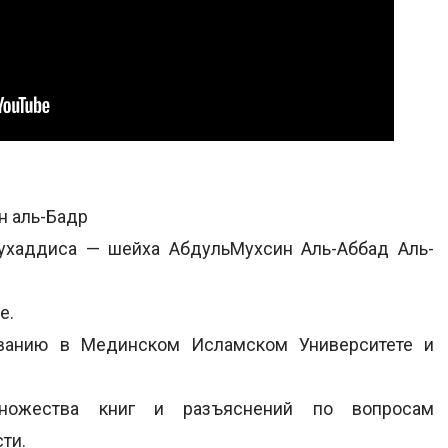
н аль-Бадр
ухаддиса — шейха АбдульМухсин Аль-Аббад Аль-
е.
аванию в Мединском Исламском Университете и
ножества книг и разъяснений по вопросам
ти.