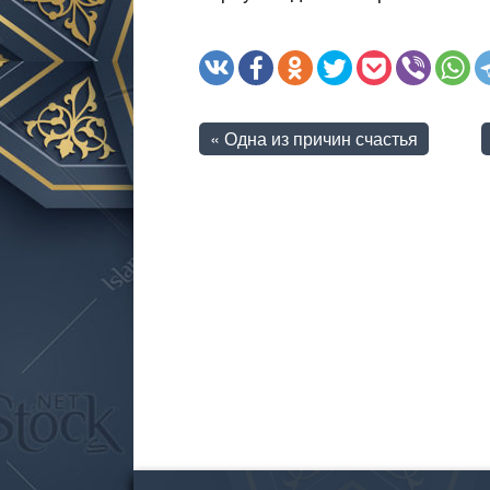
«
Одна из причин счастья