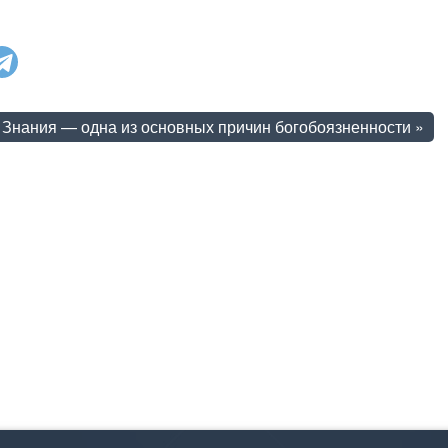
Знания — одна из основных причин богобоязненности
»