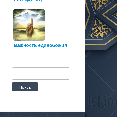
Важность единобожия
Найти: