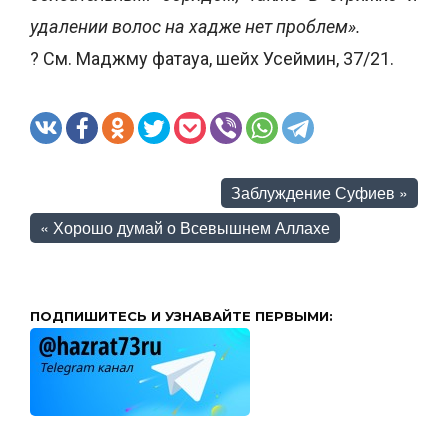
удалении волос на хадже нет проблем».
? См. Маджму фатауа, шейх Усеймин, 37/21.
Заблуждение Суфиев
»
«
Хорошо думай о Всевышнем Аллахе
ПОДПИШИТЕСЬ И УЗНАВАЙТЕ ПЕРВЫМИ: