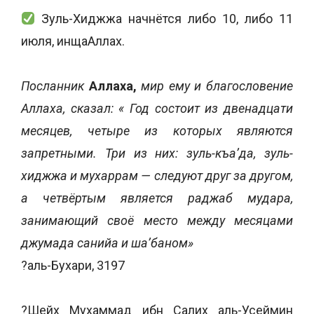
Зуль-Хиджжа начнётся либо 10, либо 11
июля, инщаАллах.
Посланник
Аллаха,
мир ему и благословение
Аллаха, сказал: « Год состоит из двенадцати
месяцев, четыре из которых являются
запретными. Три из них: зуль-къа’да, зуль-
хиджжа и мухаррам — следуют друг за другом,
а четвёртым является раджаб мудара,
занимающий своё место между месяцами
джумада санийа и ша’баном»
?аль-Бухари, 3197
?Шейх Мухаммад ибн Салих аль-Усеймин