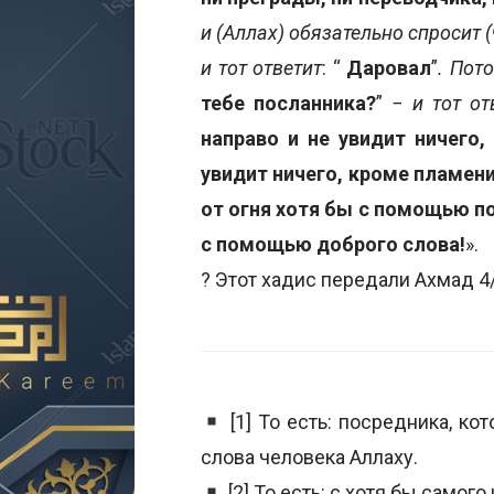
и (Аллах) обязательно спросит 
и тот ответит
: “
Даровал
”
. Пот
тебе посланника?
” −
и тот от
направо и не увидит ничего,
увидит ничего, кроме пламени
от огня хотя бы с помощью пол
с помощью доброго слова!
».
? Этот хадис передали Ахмад 4/
[1] То есть: посредника, ко
слова человека Аллаху.
[2] То есть: с хотя бы самог