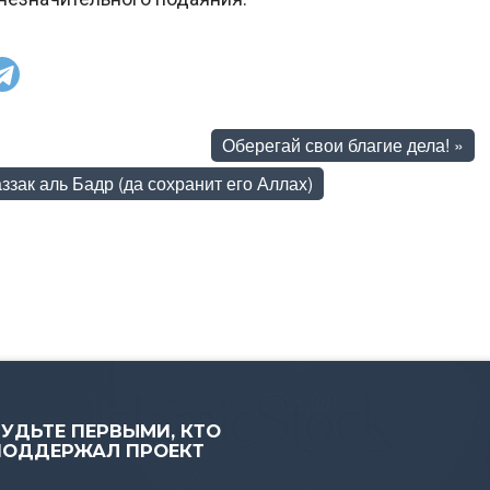
Оберегай свои благие дела!
»
зак аль Бадр (да сохранит его Аллах)
БУДЬТЕ ПЕРВЫМИ, КТО
ПОДДЕРЖАЛ ПРОЕКТ