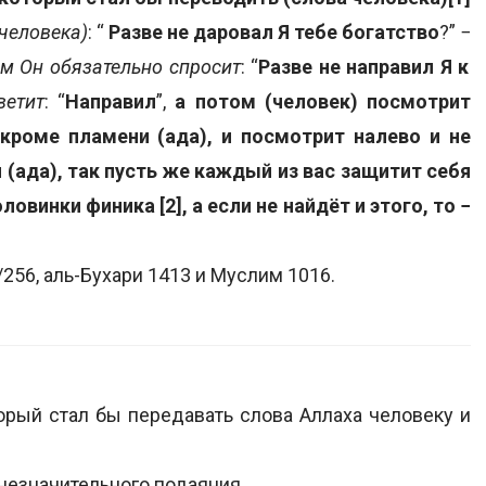
(человека)
: “
Разве не даровал Я тебе богатство
?” −
ом Он обязательно спросит
: “
Разве не направил Я к
ветит
: “
Направил
”,
а потом (человек) посмотрит
 кроме пламени (ада), и посмотрит налево и не
 (ада), так пусть же каждый из вас защитит себя
овинки финика [2], а если не найдёт и этого, то −
256, аль-Бухари 1413 и Муслим 1016.
торый стал бы передавать слова Аллаха человеку и
о незначительного подаяния.