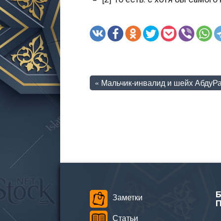
«
Мальчик-инвалид и шейх АбдуРаз
Заметки
Статьи