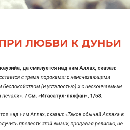
 ПРИ ЛЮБВИ К ДУНЬИ
узийа, да смилуется над ним Аллах, сказал:
сстается с тремя пороками: с неисчезающими
 беспокойством (и усталостью) и с нескончаемым
 печали».
?
См. «Игасатул-ляхфан», 1/58
.
ся над ним Аллах, сказал: «
Таков обычай Аллаха в
получить прелести этой жизни, продавая религию, не