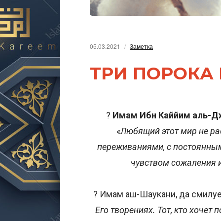
05.03.2021
Заметка
ТРИ ПОРОКА
?
Имам Ибн Каййим аль-Джа
«
Любящий этот мир не ра
переживаниями, с постоянным
чувством сожаления и
? Имам аш-Шаукани, да смилует
Его творениях. Тот, кто хочет 