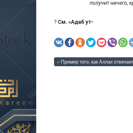
получит ничего, к
?
См. «Адаб ут-
«
Пример того, как Аллах отвечает