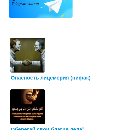
Опасность лицемерия (нифак)
Оберегай свои благие дела!