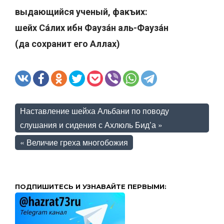
выдающийся ученый, факъих:
шейх Са́лих ибн Фауза́н аль-Фауза́н
(да сохранит его Аллах)
Наставление шейха Альбани по поводу
слушания и сидения с Ахлюль Бид’а
»
«
Величие греха многобожия
ПОДПИШИТЕСЬ И УЗНАВАЙТЕ ПЕРВЫМИ: