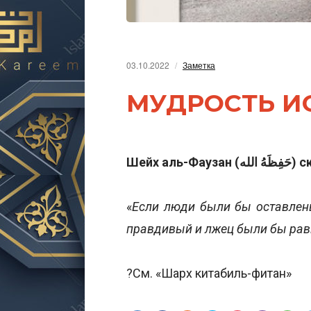
03.10.2022
Заметка
МУДРОСТЬ 
Шейх аль-Фауза
«
Если люди были бы оставлены
правдивый и лжец были бы равн
?См. «Шарх китабиль-фитан»