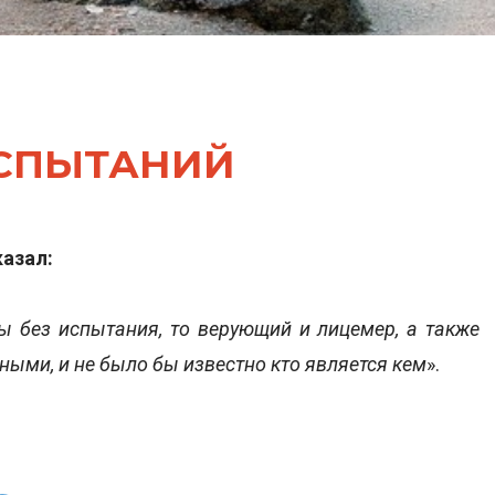
ИСПЫТАНИЙ
н (حَفِظَهُ الله) сказал:
 без испытания, то верующий и лицемер, а также
ыми, и не было бы известно кто является кем
».