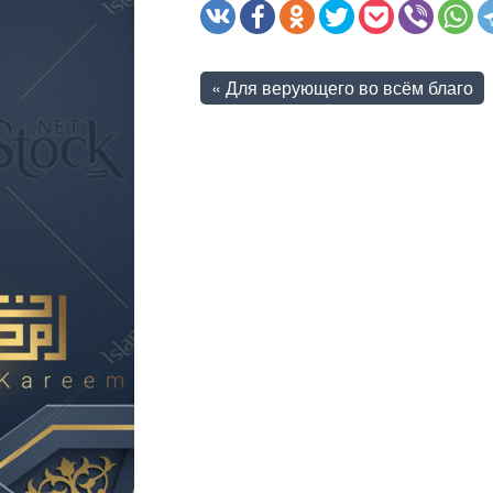
«
Для верующего во всём благо