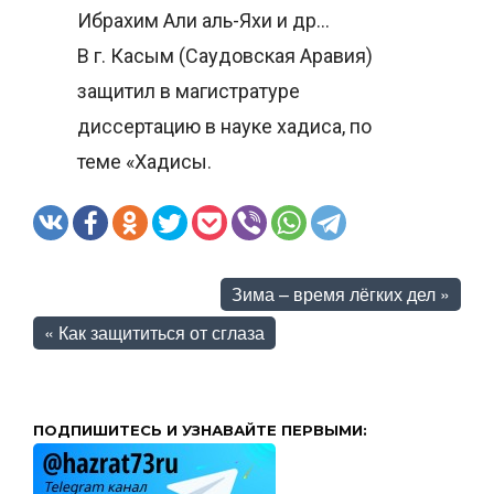
Ибрахим Али аль-Яхи и др…
В г. Касым (Саудовская Аравия)
защитил в магистратуре
диссертацию в науке хадиса, по
теме «Хадисы.
Зима – время лёгких дел
»
«
Как защититься от сглаза
ПОДПИШИТЕСЬ И УЗНАВАЙТЕ ПЕРВЫМИ: