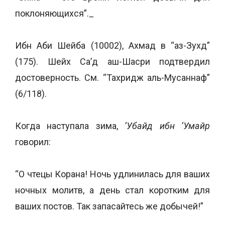
поклоняющихся”._
Ибн Аби Шейба (10002), Ахмад в “аз-Зухд”
(175). Шейх Са’д аш-Шасри подтвердил
достоверность. См. “Тахридж аль-Мусаннаф”
(6/118).
Когда наступала зима,
‘Убайд ибн ‘Умайр
говорил:
“О чтецы Корана! Ночь удлинилась для ваших
ночных молитв, а день стал коротким для
ваших постов. Так запасайтесь же добычей!”