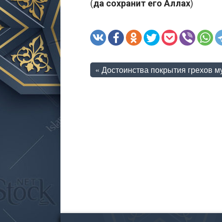
(
да сохранит его Аллах
)
«
Достоинства покрытия грехов м