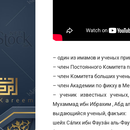
– один из имамов и ученых пр
– член Постоянного Комитета 
– член Комитета больших учен
– член Академии по фикху в Ме
– ученик известных ученых,
Мухаммад ибн Ибрахим , Абд аль
выдающийся ученый, факъих:
шейх Са́лих ибн Фауза́н аль-Фау