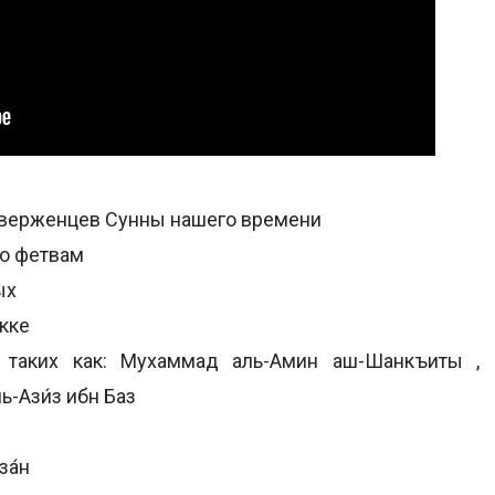
иверженцев Сунны нашего времени
по фетвам
ых
кке
 таких как: Мухаммад аль-Амин аш-Шанкъиты ,
-Ази́з ибн Баз
за́н