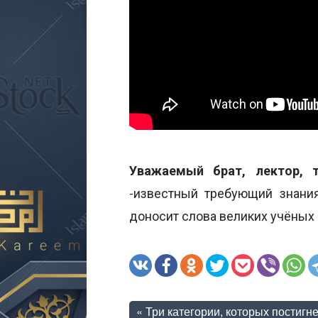
Уважаемый брат, лектор, 
-известный требующий знани
доносит слова великих учёных 
«
Три категории, которых постигн