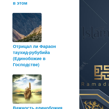
в этом
Отрицал ли Фараон
таухид-рубубийа
(Единобожие в
Господстве)
Важность единобожия