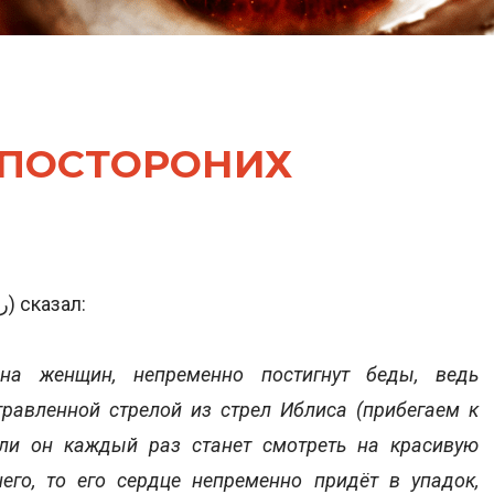
 ПОСТОРОНИХ
Шейх ибн аль-‘Усаймин (رحمه الله) сказал:
 на женщин, непременно постигнут беды, ведь
травленной стрелой из стрел Иблиса (прибегаем к
сли он каждый раз станет смотреть на красивую
го, то его сердце непременно придёт в упадок,