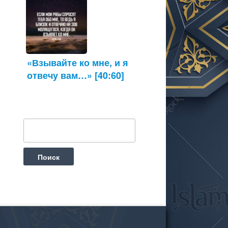
«Взывайте ко мне, и я
отвечу вам…» [40:60]
Найти: