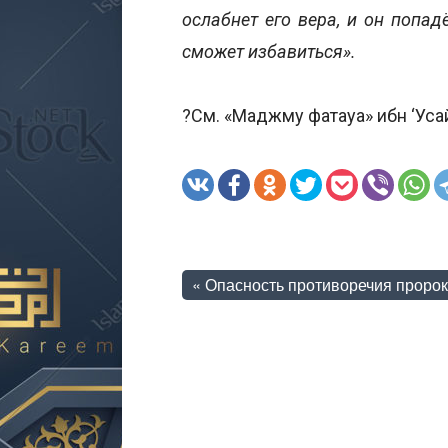
ослабнет его вера, и он попад
сможет избавиться».
?См. «Маджму фатауа» ибн ‘Уса
«
Опасность противоречия пророку