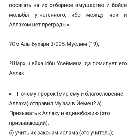
посягать на их отборное имущество и бойся
мольбы угнетённого, ибо между ней и
Аллахом нет преграды».
?См.Аль-Бухари 3/225, Муслим (19),
?Шарх шейха Ибн Усеймина, да помилует его
Аллах
Пoчему пророк (мир ему и благословение
Аллаха) отправил Му’аза в Йемен? а)
Призывать к Аллаху и единобожию (это
призывающий);
б) учить их законам ислама (это учитель);